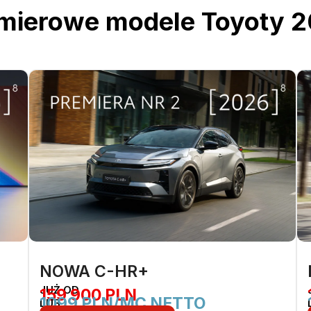
mierowe modele Toyoty 
NOWA C-HR+
JUŻ OD
159 900 PLN
1099 PLN/MC NETTO
LUB