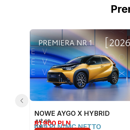
Pre
NOWE AYGO X HYBRID
JUŻ OD
81 900 PLN
649 PLN/MC NETTO
LUB