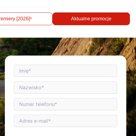
remiery [2026]⁸
Aktualne promocje