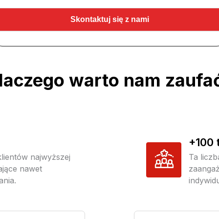
Skontaktuj się z nami
laczego warto nam zaufa
+100 
klientów najwyższej
Ta liczb
iające nawet
zaangaż
ania.
indywidu